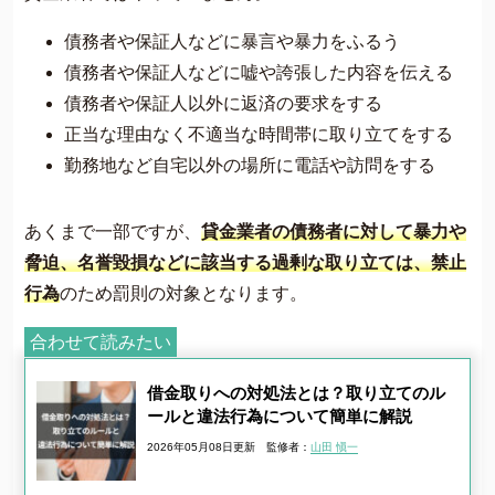
債務者や保証人などに暴言や暴力をふるう
債務者や保証人などに嘘や誇張した内容を伝える
債務者や保証人以外に返済の要求をする
正当な理由なく不適当な時間帯に取り立てをする
勤務地など自宅以外の場所に電話や訪問をする
あくまで一部ですが、
貸金業者の債務者に対して暴力や
脅迫、名誉毀損などに該当する過剰な取り立ては、禁止
行為
のため罰則の対象となります。
合わせて読みたい
借金取りへの対処法とは？取り立てのル
ールと違法行為について簡単に解説
2026年05月08日更新
監修者：
山田 愼一