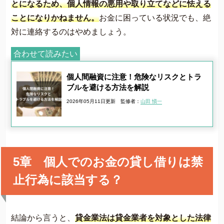
とになるため、個人情報の悪用や取り立てなどに怯える
ことになりかねません。
お金に困っている状況でも、絶
対に連絡するのはやめましょう。
合わせて読みたい
個人間融資に注意！危険なリスクとトラ
ブルを避ける方法を解説
2026年05月11日更新
監修者：
山田 愼一
5章 個人でのお金の貸し借りは禁
止行為に該当する？
結論から言うと、
貸金業法は貸金業者を対象とした法律