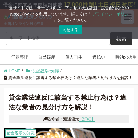
ブログコンテンツ
当サイトでは、サービス向上、アクセス状況計測、広告配信などの
ためにCookieを利用しています。詳しくは「
プライバシーポリシ
ー
」をご覧ください。
全国オンライン対応中!!
任意整理
自己破産
同意する
検索
個人再生
過払い
任意整理
自己破産
個人再生
過払い
時効の援用
時効の援用
住宅ローン
HOME
/
借金返済の知識
/
借金返済の知識
貸金業法違反に該当する禁止行為は？違法な業者の見分け方を解説！
貸金業法違反に該当する禁止行為は？違
法な業者の見分け方を解説！
監修者：渡邊優太
【詳細】
借金返済の知識