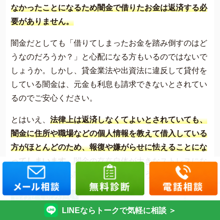
なかったことになるため闇金で借りたお金は返済する必
要がありません。
闇金だとしても「借りてしまったお金を踏み倒すのはど
うなのだろうか？」と心配になる方もいるのではないで
しょうか。しかし、貸金業法や出資法に違反して貸付を
している闇金は、元金も利息も請求できないとされてい
るのでご安心ください。
とはいえ、
法律上は返済しなくてよいとされていても、
闇金に住所や職場などの個人情報を教えて借入している
方がほとんどのため、報復や嫌がらせに怯えることにな
ってしまいます。
闇金の存在自体が大きなストレスにな
るため、最初から闇金で借入しないようにしましょう。
合わせて読みたい
LINEならトークで気軽に相談 ＞
闇金融の借金は返さなくてもいい？リス