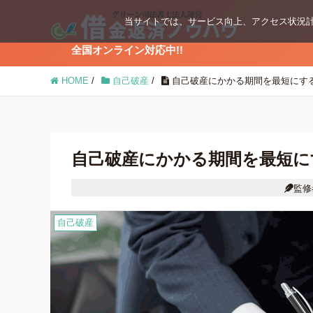
当サイトでは、サービス向上、アクセス状況計
全国オンライン対応中!!
ブログコンテンツ
HOME
/
自己破産
/
自己破産にかかる期間を最短にす
任意整理
個人再生
自己破産にかかる期間を最短に
監修
時効の援用
自己破産
借金返済の知識