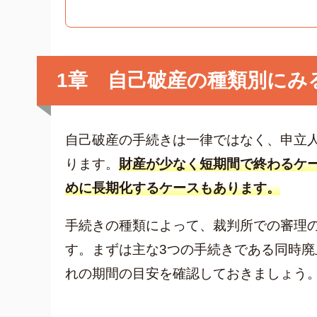
クレジット
グリーン司法書士法人について
グリーン司法書士法人のご紹介
1章 自己破産の種類別にみ
借金返済の専門スタッフ紹介
無料相談の流れ
費用について
自己破産の手続きは一律ではなく、申立
よくあるご質問
ります。
財産が少なく短期間で終わるケ
サイト内の画像等のご利用条件
めに長期化するケースもあります。
借金返済の相談はコチラ
手続きの種類によって、裁判所での審理
す。まずは主な3つの手続きである同時
れの期間の目安を確認しておきましょう