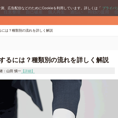
測、広告配信などのためにCookieを利用しています。詳しくは「
プライバ
任意整理
自己破産
個人再生
過払い
時効の援用
るには？種類別の流れを詳しく解説
するには？種類別の流れを詳しく解説
者：山田 愼一
【詳細】