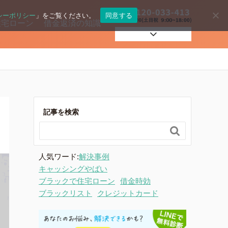
シーポリシー
」をご覧ください。
同意する
住宅ローン
借金返済の知識
自己破産
過払い
記事を検索

住宅ローン
人気ワード:
解決事例
キャッシングやばい
ブラックで住宅ローン
借金時効
ブラックリスト
クレジットカード