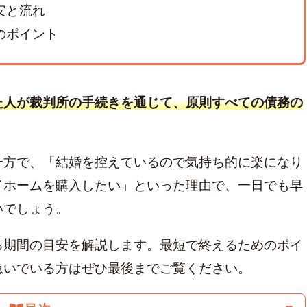
安と流れ
のポイント
た人が裁判所の手続きを通じて、原則すべての債務の
一方で、「結婚を控えているので気持ち的に楽になり
イホームを購入したい」といった理由で、一日でも早
いでしょう。
る期間の目安を解説します。最短で終えるためのポイ
急いでいる方はぜひ最後までご覧ください。
:
20年前の借金
クレカ 強制解約
家族にバレずに個人再生
解決
グやばい
ブラックで住宅ローン
借金時効
ブラックリスト