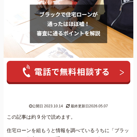
人気ワード:
20年前の借金
クレカ 強制解約
家族にバレずに個
グリーン司法書士法人について
公開日 2023.10.14
最終更新日2026.05.07
グリーン司法書士法人のご紹介
この記事は約 9 分で読めます。
借金返済の専門スタッフ紹介
住宅ローンを組もうと情報を調べているうちに「ブラッ
無料相談の流れ