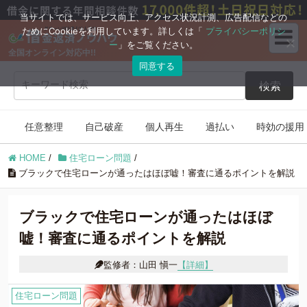
ブログコンテンツ
当サイトでは、サービス向上、アクセス状況計測、広告配信などの
ためにCookieを利用しています。詳しくは「
プライバシーポリシ
ー
」をご覧ください。
全国オンライン対応中!!
任意整理
自己破産
同意する
検索
個人再生
過払い
任意整理
自己破産
個人再生
過払い
時効の援用
時効の援用
住宅ローン
HOME
/
住宅ローン問題
/
借金返済の知識
ブラックで住宅ローンが通ったはほぼ嘘！審査に通るポイントを解説
ブラックで住宅ローンが通ったはほぼ
嘘！審査に通るポイントを解説
監修者：山田 愼一
【詳細】
住宅ローン問題