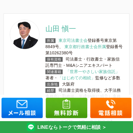
山田 愼一
東京司法書士会
登録番号東京第
所属
8849号、
東京都行政書士会所属
登録番号
第10262380号
司法書士・行政書士・家族信
保有資格
託専門士・M&Aシニアエキスパート
「世界一やさしい家族信託」
関連書籍
著者・
「はじめての相続」
監修など多数
大阪府
出身地
司法書士資格を取得後、大手法務
経歴
事務所に勤務後。平成19年に独立し事務
所を立ち上げる。
平成25年法人化し、グリーン司法書士法
人となる。債務整理・相続・登記の相談
は年間1万件超。ノウハウと知見の蓄積で
LINEならトークで気軽に相談 ＞
様々な問題を解決します！