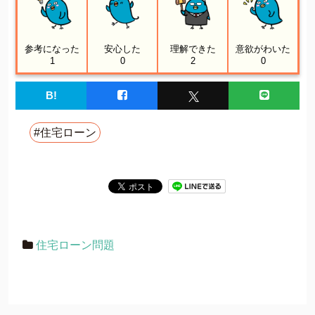
参考になった
安心した
理解できた
意欲がわいた
1
0
2
0
B!
#住宅ローン
住宅ローン問題