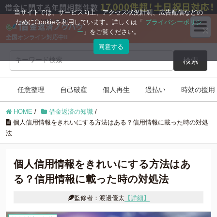
ブログコンテンツ
当サイトでは、サービス向上、アクセス状況計測、広告配信などの
ためにCookieを利用しています。詳しくは「
プライバシーポリシ
ー
」をご覧ください。
全国オンライン対応中!!
任意整理
自己破産
同意する
検索
個人再生
過払い
任意整理
自己破産
個人再生
過払い
時効の援用
時効の援用
住宅ローン
HOME
/
借金返済の知識
/
借金返済の知識
個人信用情報をきれいにする方法はある？信用情報に載った時の対処
法
個人信用情報をきれいにする方法はあ
る？信用情報に載った時の対処法
監修者：渡邊優太
【詳細】