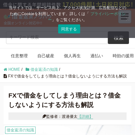
ブログコンテンツ
当サイトでは、サービス向上、アクセス状況計測、広告配信などの
ためにCookieを利用しています。詳しくは「
プライバシーポリシ
ー
」をご覧ください。
全国オンライン対応中!!
任意整理
自己破産
同意する
検索
個人再生
過払い
任意整理
自己破産
個人再生
過払い
時効の援用
時効の援用
住宅ローン
HOME
/
借金返済の知識
/
借金返済の知識
FXで借金をしてしまう理由とは？借金しないようにする方法も解説
FXで借金をしてしまう理由とは？借金
しないようにする方法も解説
監修者：渡邊優太
【詳細】
借金返済の知識