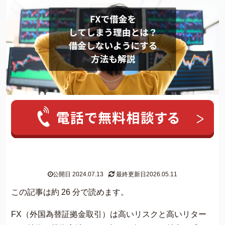
人気ワード:
20年前の借金
クレカ 強制解約
家族にバレずに個
グリーン司法書士法人について
公開日 2024.07.13
最終更新日2026.05.11
グリーン司法書士法人のご紹介
この記事は約 26 分で読めます。
借金返済の専門スタッフ紹介
FX（外国為替証拠金取引）は高いリスクと高いリター
無料相談の流れ