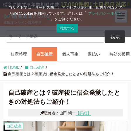
ブログコンテンツ
当サイトでは、サービス向上、アクセス状況計測、広告配信などの
ためにCookieを利用しています。詳しくは「
プライバシーポリシ
ー
」をご覧ください。
全国オンライン対応中!!
任意整理
自己破産
同意する
検索
個人再生
過払い
任意整理
自己破産
個人再生
過払い
時効の援用
時効の援用
住宅ローン
HOME
/
自己破産
/
借金返済の知識
自己破産とは？破産後に借金発覚したときの対処法もご紹介！
自己破産とは？破産後に借金発覚したと
きの対処法もご紹介！
監修者：山田 愼一
【詳細】
自己破産