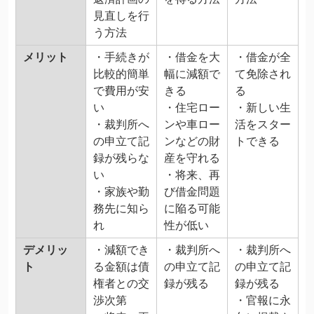
見直しを行
う方法
メリット
・手続きが
・借金を大
・借金が全
比較的簡単
幅に減額で
て免除され
で費用が安
きる
る
い
・住宅ロー
・新しい生
・裁判所へ
ンや車ロー
活をスター
の申立て記
ンなどの財
トできる
録が残らな
産を守れる
い
・将来、再
・家族や勤
び借金問題
務先に知ら
に陥る可能
れ
性が低い
デメリッ
・減額でき
・裁判所へ
・裁判所へ
ト
る金額は債
の申立て記
の申立て記
権者との交
録が残る
録が残る
渉次第
・官報に永