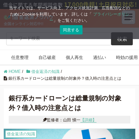
ブログコンテンツ
当サイトでは、サービス向上、アクセス状況計測、広告配信などの
ためにCookieを利用しています。詳しくは「
プライバシーポリシ
ー
」をご覧ください。
全国オンライン対応中!!
任意整理
自己破産
同意する
検索
個人再生
過払い
任意整理
自己破産
個人再生
過払い
時効の援用
時効の援用
住宅ローン
HOME
/
借金返済の知識
/
借金返済の知識
銀行系カードローンは総量規制の対象外？借入時の注意点とは
銀行系カードローンは総量規制の対象
外？借入時の注意点とは
監修者：山田 愼一
【詳細】
借金返済の知識