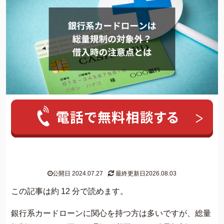
人気ワード:
20年前の借金
クレカ 強制解約
家族にバレずに個
グリーン司法書士法人について
公開日 2024.07.27
最終更新日2026.08.03
グリーン司法書士法人のご紹介
この記事は約 12 分で読めます。
借金返済の専門スタッフ紹介
銀行系カードローンに関心を持つ方は多いですが、総量
無料相談の流れ