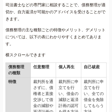
司法書士などの専門家に相談することで、債務整理が適
切か、自力返済が可能かのアドバイスを受けることがで
きます。
債務整理の主な種類ごとの特徴やメリット、デメリット
については、以下の表にわかりやすくまとめてありま
す。
横スクロールできます
債務整理
任意整理
個人再生
自己破産
の種類
特徴
裁判所を通
裁判所に申
裁判所に申
さずに、債
立てを行
立てを行
権者と直接
い、借金の
い、全ての
交渉して借
減額と返済
借金を免除
金の減額や
計画の認可
してもらう
返済計画の
を得る方法
方法