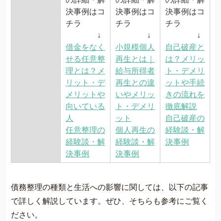
決事例はコ
決事例はコ
決事例はコ
チラ
チラ
チラ
↓
↓
↓
借金をなく
小規模個人
自己破産と
せる任意整
再生とは｜
は？メリッ
理とは？メ
給与所得者
ト・デメリ
リット・デ
再生との違
ットや手続
メリットや
いやメリッ
きの流れを
向いている
ト・デメリ
徹底解説
人
ット
自己破産の
任意整理の
個人再生の
経験談・解
経験談・解
経験談・解
決事例
決事例
決事例
債務整理の種類と生活への影響に関しては、以下の記事
で詳しく解説しています。ぜひ、そちらも参考にご覧く
ださい。