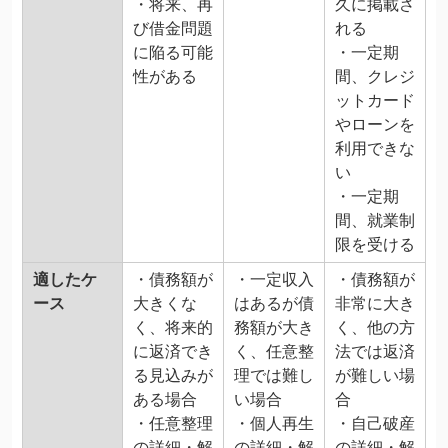
・将来、再
久に掲載さ
び借金問題
れる
に陥る可能
・一定期
性がある
間、クレジ
ットカード
やローンを
利用できな
い
・一定期
間、就業制
限を受ける
適したケ
・債務額が
・一定収入
・債務額が
ース
大きくな
はあるが債
非常に大き
く、将来的
務額が大き
く、他の方
に返済でき
く、任意整
法では返済
る見込みが
理では難し
が難しい場
ある場合
い場合
合
・任意整理
・個人再生
・自己破産
の詳細・解
の詳細・解
の詳細・解