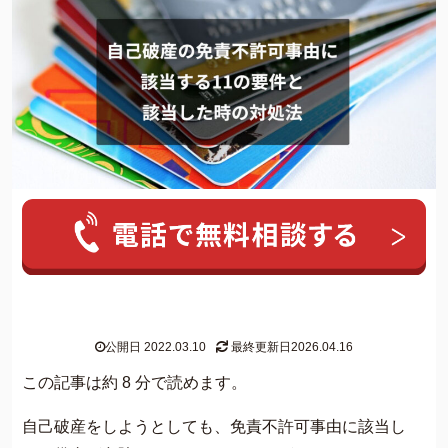
人気ワード:
20年前の借金
クレカ 強制解約
家族にバレずに個
グリーン司法書士法人について
公開日 2022.03.10
最終更新日2026.04.16
グリーン司法書士法人のご紹介
この記事は約 8 分で読めます。
借金返済の専門スタッフ紹介
自己破産をしようとしても、免責不許可事由に該当し
無料相談の流れ