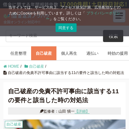
ブログコンテンツ
当サイトでは、サービス向上、アクセス状況計測、広告配信などの
ためにCookieを利用しています。詳しくは「
プライバシーポリシ
ー
」をご覧ください。
全国オンライン対応中!!
任意整理
自己破産
同意する
検索
個人再生
過払い
任意整理
自己破産
個人再生
過払い
時効の援用
時効の援用
住宅ローン
HOME
/
自己破産
/
借金返済の知識
自己破産の免責不許可事由に該当する11の要件と該当した時の対処法
自己破産の免責不許可事由に該当する11
の要件と該当した時の対処法
監修者：山田 愼一
【詳細】
自己破産