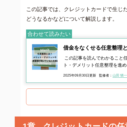
クレジット
この記事では、クレジットカードで生じ
グリーン司法書士法人について
どうなるかなどについて解説します。
グリーン司法書士法人のご紹介
合わせて読みたい
借金返済の専門スタッフ紹介
無料相談の流れ
借金をなくせる任意整理
費用について
この記事を読んでわかること
よくあるご質問
ト・デメリット任意整理を進め
サイト内の画像等のご利用条件
2025年09月30日更新
監修者：
山田 愼一
借金返済の相談はコチラ
1章 クレジットカードの任