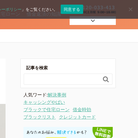
シーポリシー
」をご覧ください。
同意する
住宅ローン
借金返済の知識
自己破産
過払い
記事を検索

住宅ローン
人気ワード:
解決事例
キャッシングやばい
ブラックで住宅ローン
借金時効
ブラックリスト
クレジットカード