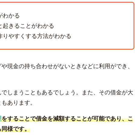
がわかる
と起きることがわかる
作りやすくする方法がわかる
グや現金の持ち合わせがないときなどに利用ができ、
んでしまうこともあるでしょう。また、その借金が大
ともあります。
理
をすることで借金を減額することが可能であり、こ
:
20年前の借金
クレカ 強制解約
家族にバレずに個人再生
解決
も同様です。
グやばい
ブラックで住宅ローン
借金時効
ブラックリスト