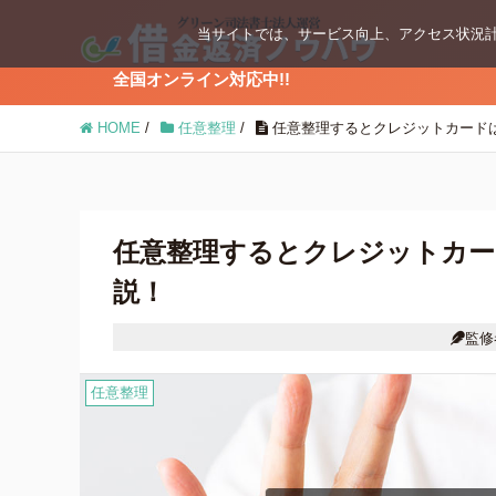
当サイトでは、サービス向上、アクセス状況計
全国オンライン対応中!!
ブログコンテンツ
HOME
/
任意整理
/
任意整理するとクレジットカード
任意整理
個人再生
任意整理するとクレジットカー
説！
時効の援用
監修
借金返済の知識
任意整理