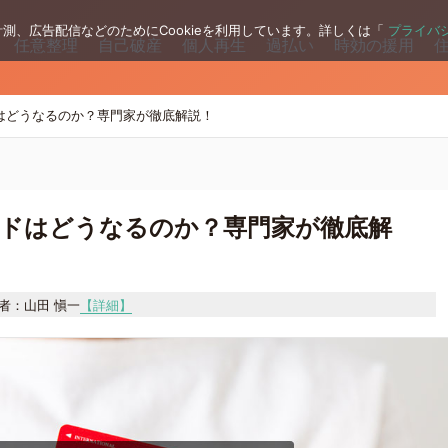
測、広告配信などのためにCookieを利用しています。詳しくは「
プライバ
任意整理
自己破産
個人再生
過払い
時効の援用
はどうなるのか？専門家が徹底解説！
ドはどうなるのか？専門家が徹底解
者：山田 愼一
【詳細】