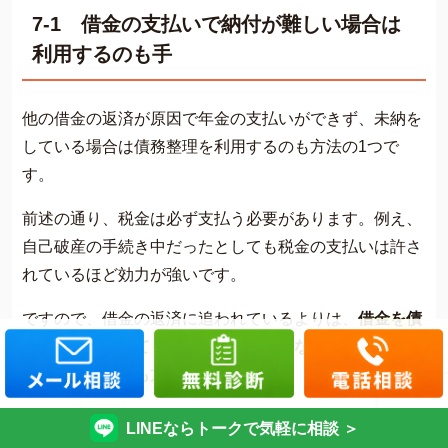
7-1 借金の支払いで納付が難しい場合は
利用するのも手
他の借金の返済が原因で年金の支払いができず、未納を
している場合は債務整理を利用するのも方法の1つで
す。
前述の通り、税金は必ず支払う必要があります。例え、
自己破産の手続き中だったとしても税金の支払いは許さ
れているほど効力が強いです。
ですので、借金の返済に追われているよりは、
借金を債
務整理で減額してもらって、逃れられない年金の方を優
先的に支払うのも方法の1つ
です。
借金で悩んでいる方はぜひグリーン司法書士法人にご相
LINEならトークで気軽に相談 ＞
談ください。