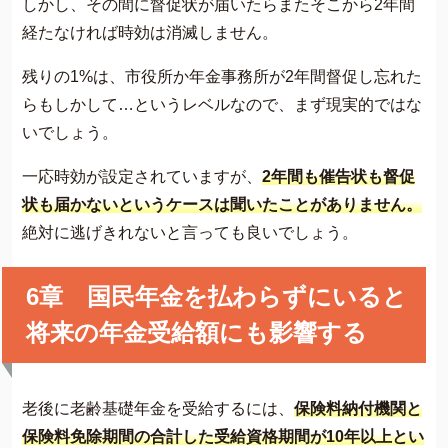
しかし、その間に督促状が届いたらまたそこから2年間
経たなければ時効は消滅しません。
残りの1%は、市役所か年金事務所が2年間督促し忘れた
らもしかして…というレベルなので、まず現実的ではな
いでしょう。
一応時効が設定されていますが、
2年間も催告状も督促
状も届かないというケースは聞いたことがありません。
絶対に逃げきれないと言っても良いでしょう。
6章 国民年金を払わらずにいると
将来の年金受給額にも影響する
老後に老齢基礎年金を受給するには、
保険料納付機関と
保険料免除期間の合計した受給資格期間が10年以上とい