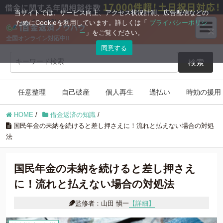
ブログコンテンツ
当サイトでは、サービス向上、アクセス状況計測、広告配信などの
ためにCookieを利用しています。詳しくは「
プライバシーポリシ
ー
」をご覧ください。
全国オンライン対応中!!
任意整理
自己破産
同意する
検索
個人再生
過払い
任意整理
自己破産
個人再生
過払い
時効の援用
時効の援用
住宅ローン
HOME
/
借金返済の知識
/
借金返済の知識
国民年金の未納を続けると差し押さえに！流れと払えない場合の対処
法
国民年金の未納を続けると差し押さえ
に！流れと払えない場合の対処法
監修者：山田 愼一
【詳細】