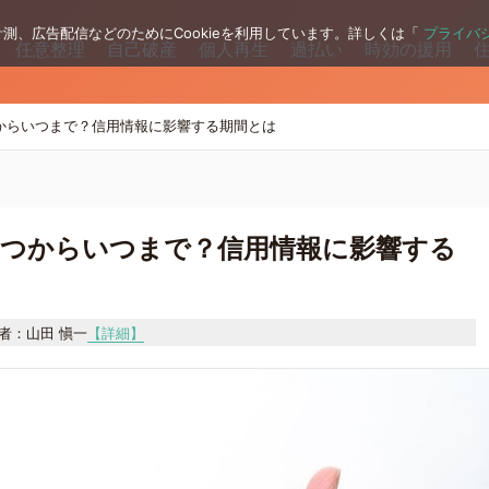
測、広告配信などのためにCookieを利用しています。詳しくは「
プライバ
任意整理
自己破産
個人再生
過払い
時効の援用
からいつまで？信用情報に影響する期間とは
つからいつまで？信用情報に影響する
者：山田 愼一
【詳細】