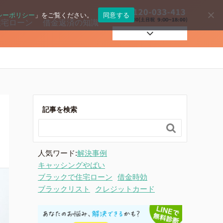
シーポリシー
」をご覧ください。
同意する
住宅ローン
借金返済の知識
自己破産
過払い
記事を検索

住宅ローン
人気ワード:
解決事例
キャッシングやばい
ブラックで住宅ローン
借金時効
ブラックリスト
クレジットカード