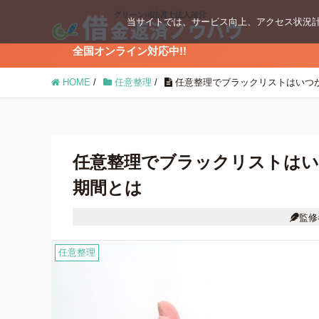
当サイトでは、サービス向上、アクセス状況計
全国オンライン対応中!!
ブログコンテンツ
HOME
/
任意整理
/
任意整理でブラックリストはいつ
任意整理
個人再生
任意整理でブラックリストはい
期間とは
時効の援用
監修
借金返済の知識
任意整理