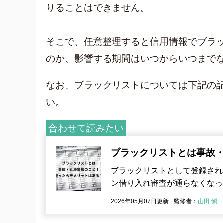
りることはできません。
クレジット
グリーン司法書士法人について
そこで、任意整理すると信用情報でブラ
グリーン司法書士法人のご紹介
のか、影響する期間はいつからいつまで
借金返済の専門スタッフ紹介
無料相談の流れ
なお、ブラックリストについては下記の
費用について
い。
よくあるご質問
サイト内の画像等のご利用条件
合わせて読みたい
借金返済の相談はコチラ
ブラックリストとは事故
ブラックリストとして登録され
ン借り入れ審査が通らなくなっ
2026年05月07日更新
監修者：
山田 愼一