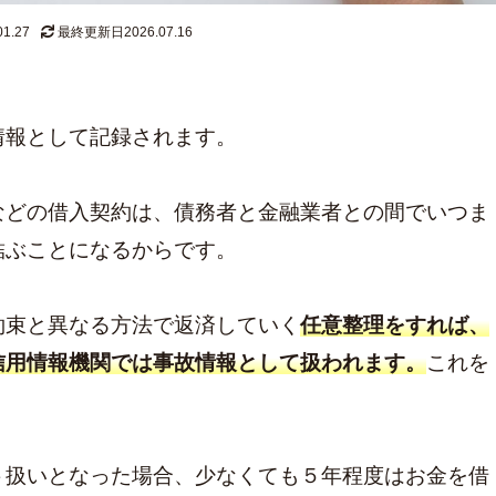
1.27
最終更新日2026.07.16
情報として記録されます。
などの借入契約は、債務者と金融業者との間でいつま
結ぶことになるからです。
約束と異なる方法で返済していく
任意整理をすれば、
信用情報機関では事故情報として扱われます。
これを
:
20年前の借金
クレカ 強制解約
家族にバレずに個人再生
解決
ト扱いとなった場合、少なくても５年程度はお金を借
グやばい
ブラックで住宅ローン
借金時効
ブラックリスト