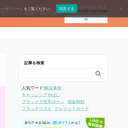
シーポリシー
」をご覧ください。
同意する
住宅ローン
借金返済の知識
自己破産
過払い
記事を検索

住宅ローン
人気ワード:
解決事例
キャッシングやばい
ブラックで住宅ローン
借金時効
ブラックリスト
クレジットカード