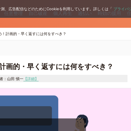
測、広告配信などのためにCookieを利用しています。詳しくは「
プライバ
任意整理
自己破産
個人再生
過払い
時効の援用
め！計画的・早く返すには何をすべき？
計画的・早く返すには何をすべき？
者：山田 愼一
【詳細】