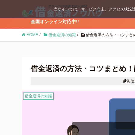
当サイトでは、サービス向上、アクセス状況計
全国オンライン対応中!!
ブログコンテンツ
HOME
/
借金返済の知識
/
借金返済の方法・コツまと
任意整理
個人再生
借金返済の方法・コツまとめ！
監修
時効の援用
借金返済の知識
借金返済の知識