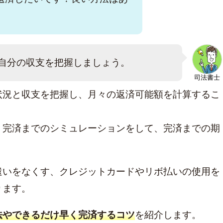
自分の収支を把握しましょう。
司法書士
状況と収支を把握し、月々の返済可能額を計算するこ
、完済までのシミュレーションをして、完済までの期
遣いをなくす、クレジットカードやリボ払いの使用を
ります。
:
20年前の借金
クレカ 強制解約
家族にバレずに個人再生
解決
法やできるだけ早く完済するコツ
を紹介します。
グやばい
ブラックで住宅ローン
借金時効
ブラックリスト