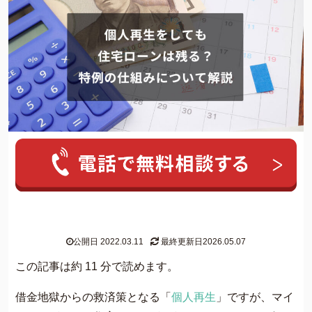
人気ワード:
20年前の借金
クレカ 強制解約
家族にバレずに個
グリーン司法書士法人について
公開日 2022.03.11
最終更新日2026.05.07
グリーン司法書士法人のご紹介
この記事は約 11 分で読めます。
借金返済の専門スタッフ紹介
借金地獄からの救済策となる「
個人再生
」ですが、マイ
無料相談の流れ