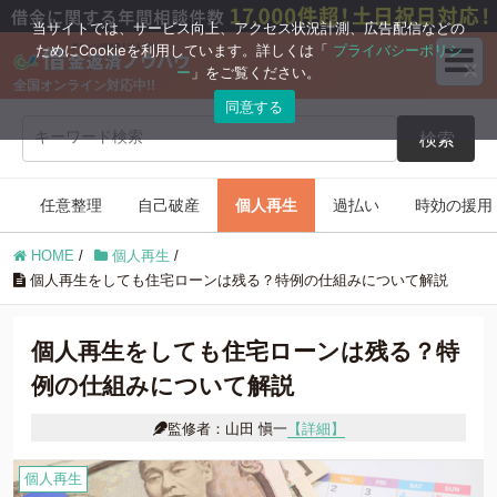
ブログコンテンツ
当サイトでは、サービス向上、アクセス状況計測、広告配信などの
ためにCookieを利用しています。詳しくは「
プライバシーポリシ
ー
」をご覧ください。
全国オンライン対応中!!
任意整理
自己破産
同意する
検索
個人再生
過払い
任意整理
自己破産
個人再生
過払い
時効の援用
時効の援用
住宅ローン
HOME
/
個人再生
/
借金返済の知識
個人再生をしても住宅ローンは残る？特例の仕組みについて解説
個人再生をしても住宅ローンは残る？特
例の仕組みについて解説
監修者：山田 愼一
【詳細】
個人再生