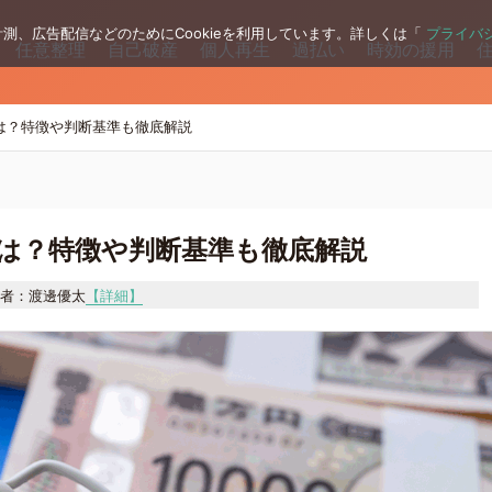
測、広告配信などのためにCookieを利用しています。詳しくは「
プライバ
任意整理
自己破産
個人再生
過払い
時効の援用
は？特徴や判断基準も徹底解説
は？特徴や判断基準も徹底解説
者：渡邊優太
【詳細】