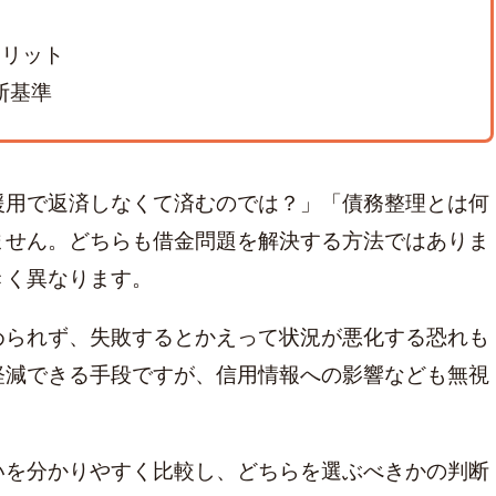
メリット
断基準
援用で返済しなくて済むのでは？」「債務整理とは何
ません。どちらも借金問題を解決する方法ではありま
きく異なります。
められず、失敗するとかえって状況が悪化する恐れも
軽減できる手段ですが、信用情報への影響なども無視
:
20年前の借金
クレカ 強制解約
家族にバレずに個人再生
解決
いを分かりやすく比較し、どちらを選ぶべきかの判断
グやばい
ブラックで住宅ローン
借金時効
ブラックリスト