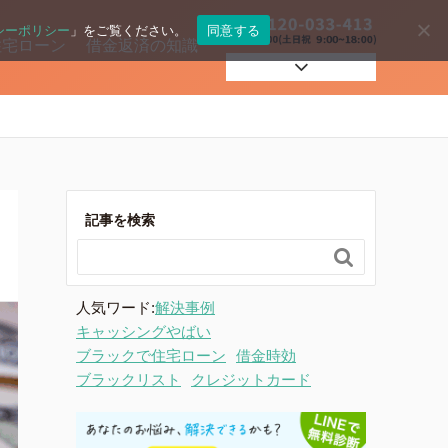
シーポリシー
」をご覧ください。
同意する
住宅ローン
借金返済の知識
自己破産
過払い
記事を検索

住宅ローン
人気ワード:
解決事例
キャッシングやばい
ブラックで住宅ローン
借金時効
ブラックリスト
クレジットカード