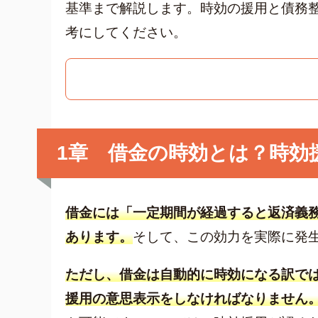
基準まで解説します。時効の援用と債務
クレジット
考にしてください。
グリーン司法書士法人について
グリーン司法書士法人のご紹介
借金返済の専門スタッフ紹介
無料相談の流れ
費用について
1章 借金の時効とは？時効
よくあるご質問
サイト内の画像等のご利用条件
借金返済の相談はコチラ
借金には「一定期間が経過すると返済義
あります。
そして、この効力を実際に発
ただし、借金は自動的に時効になる訳で
援用の意思表示をしなければなりません