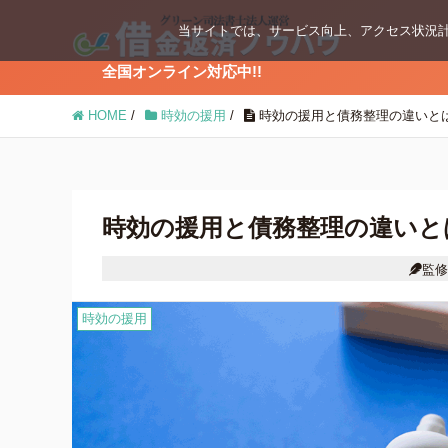
当サイトでは、サービス向上、アクセス状況計
全国オンライン対応中!!
ブログコンテンツ
HOME
/
時効の援用
/
時効の援用と債務整理の違いと
任意整理
個人再生
時効の援用と債務整理の違いと
監修
時効の援用
時効の援用
借金返済の知識