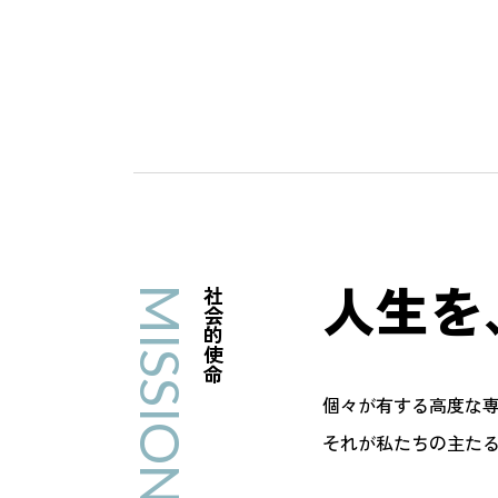
人生を
MISSION
社会的使命
個々が有する高度な
それが私たちの主た