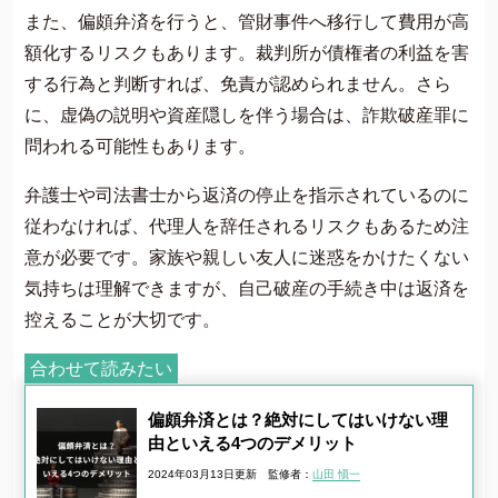
また、偏頗弁済を行うと、管財事件へ移行して費用が高
額化するリスクもあります。裁判所が債権者の利益を害
する行為と判断すれば、免責が認められません。さら
に、虚偽の説明や資産隠しを伴う場合は、詐欺破産罪に
問われる可能性もあります。
弁護士や司法書士から返済の停止を指示されているのに
従わなければ、代理人を辞任されるリスクもあるため注
意が必要です。家族や親しい友人に迷惑をかけたくない
気持ちは理解できますが、自己破産の手続き中は返済を
控えることが大切です。
合わせて読みたい
偏頗弁済とは？絶対にしてはいけない理
由といえる4つのデメリット
2024年03月13日更新
監修者：
山田 愼一