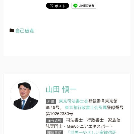
自己破産
山田 愼一
東京司法書士会
登録番号東京第
所属
8849号、
東京都行政書士会所属
登録番号
第10262380号
司法書士・行政書士・家族信
保有資格
託専門士・M&Aシニアエキスパート
「世界一やさしい家族信託」
関連書籍