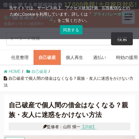
ブログコンテンツ
当サイトでは、サービス向上、アクセス状況計測、広告配信などの
ためにCookieを利用しています。詳しくは「
プライバシーポリシ
ー
」をご覧ください。
全国オンライン対応中!!
任意整理
自己破産
同意する
検索
個人再生
過払い
任意整理
自己破産
個人再生
過払い
時効の援用
時効の援用
住宅ローン
HOME
/
自己破産
/
借金返済の知識
自己破産で個人間の借金はなくなる？親族・友人に迷惑をかけない方
法
自己破産で個人間の借金はなくなる？親
族・友人に迷惑をかけない方法
監修者：山田 愼一
【詳細】