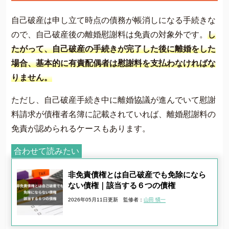
自己破産は申し立て時点の債務が帳消しになる手続きな
ので、自己破産後の離婚慰謝料は免責の対象外です。
し
たがって、自己破産の手続きが完了した後に離婚をした
場合、基本的に有責配偶者は慰謝料を支払わなければな
りません。
ただし、自己破産手続き中に離婚協議が進んでいて慰謝
料請求が債権者名簿に記載されていれば、離婚慰謝料の
免責が認められるケースもあります。
合わせて読みたい
非免責債権とは自己破産でも免除になら
ない債権｜該当する６つの債権
2026年05月11日更新
監修者：
山田 愼一