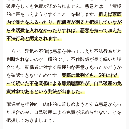
破産をしても免責が認められません。悪意とは、「積極
的に害を与えようとすること」を指します。
例えば家庭
内で暴力をふるったり、配偶者が困ると把握していなが
ら生活費を入れなかったりすれば、悪意を持って加えた
不法行為と認定されます。
一方で、浮気や不倫は悪意を持って加えた不法行為だと
判断されないのが一般的です。不倫関係が長く続いた場
合でも、配偶者に対する積極的な害意があったかどうか
を確認できないためです。
実際の裁判でも、5年にわた
って続いた不倫関係による離婚慰謝料が、自己破産の免
責対象であるという判決が出ました。
配偶者を精神的・肉体的に苦しめようとする悪意があっ
た場合のみ、自己破産による免責が認められないことを
把握しておきましょう。