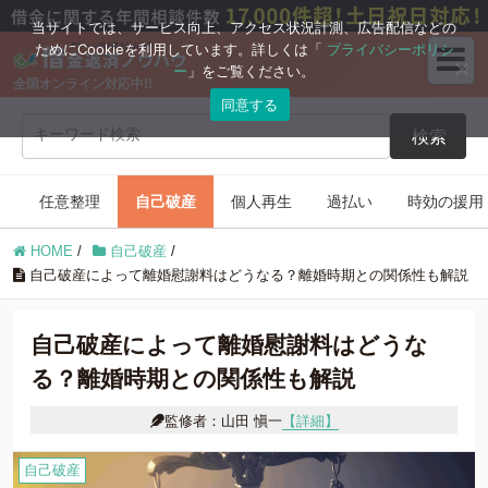
ブログコンテンツ
当サイトでは、サービス向上、アクセス状況計測、広告配信などの
ためにCookieを利用しています。詳しくは「
プライバシーポリシ
ー
」をご覧ください。
全国オンライン対応中!!
任意整理
自己破産
同意する
検索
個人再生
過払い
任意整理
自己破産
個人再生
過払い
時効の援用
時効の援用
住宅ローン
HOME
/
自己破産
/
借金返済の知識
自己破産によって離婚慰謝料はどうなる？離婚時期との関係性も解説
自己破産によって離婚慰謝料はどうな
る？離婚時期との関係性も解説
監修者：山田 愼一
【詳細】
自己破産