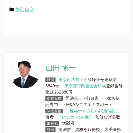
自己破産
山田 愼一
東京司法書士会
登録番号東京第
所属
8849号、
東京都行政書士会所属
登録番号
第10262380号
司法書士・行政書士・家族信
保有資格
託専門士・M&Aシニアエキスパート
「世界一やさしい家族信託」
関連書籍
著者・
「はじめての相続」
監修など多数
大阪府
出身地
司法書士資格を取得後、大手法務
経歴