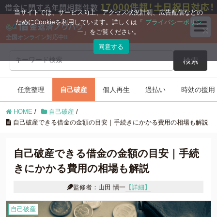
ブログコンテンツ
当サイトでは、サービス向上、アクセス状況計測、広告配信などの
ためにCookieを利用しています。詳しくは「
プライバシーポリシ
ー
」をご覧ください。
全国オンライン対応中!!
任意整理
自己破産
同意する
検索
個人再生
過払い
任意整理
自己破産
個人再生
過払い
時効の援用
時効の援用
住宅ローン
HOME
/
自己破産
/
借金返済の知識
自己破産できる借金の金額の目安｜手続きにかかる費用の相場も解説
自己破産できる借金の金額の目安｜手続
きにかかる費用の相場も解説
監修者：山田 愼一
【詳細】
自己破産