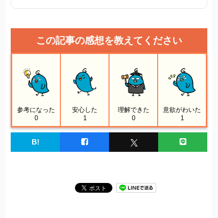
この記事の感想を教えてください
参考になった
安心した
理解できた
意欲がわいた
0
1
0
1
B!