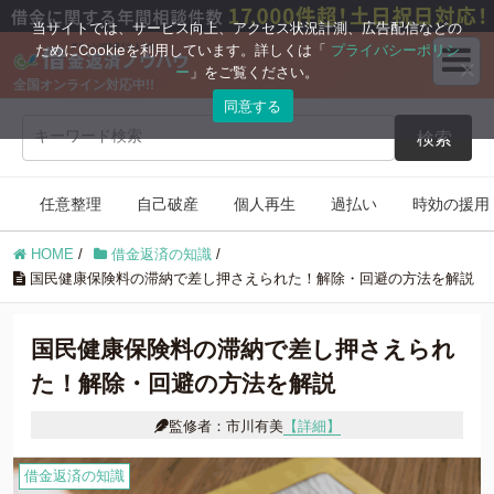
ブログコンテンツ
当サイトでは、サービス向上、アクセス状況計測、広告配信などの
ためにCookieを利用しています。詳しくは「
プライバシーポリシ
ー
」をご覧ください。
全国オンライン対応中!!
任意整理
自己破産
同意する
検索
個人再生
過払い
任意整理
自己破産
個人再生
過払い
時効の援用
時効の援用
住宅ローン
HOME
/
借金返済の知識
/
借金返済の知識
国民健康保険料の滞納で差し押さえられた！解除・回避の方法を解説
国民健康保険料の滞納で差し押さえられ
た！解除・回避の方法を解説
監修者：市川有美
【詳細】
借金返済の知識