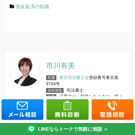
借金返済の知識
市川有美
東京司法書士会
登録番号東京第
所属
9784号
司法書士
保有資格
子育てが一段落したときに、様々
経歴
な背景を持つ人々が直面する問題に対し
て具体的にサポートできるのではないか
と考え、司法書士の資格を取得すること
に決めました。
グリーン司法書士法人では債務整理を担
LINEならトークで気軽に相談 ＞
当しています。