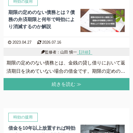
時効の援用
期限の定めのない債務とは？債
務の弁済期限と何年で時効によ
り消滅するのか解説
2023.04.27
2026.07.16
監修者：山田 愼一
【詳細】
期限の定めのない債務とは、金銭の貸し借りにおいて返
済期日を決めていない場合の借金です。期限の定めのな
い債務の弁済期は、履行の請求を受けたときとされてい
続きを読む ≫
るのでご注意ください。本記事では、期限の定めのない
債務の弁済期や消滅時効はいつなのかを消えるのかを説
明します。
時効の援用
借金を10年以上放置すれば時効