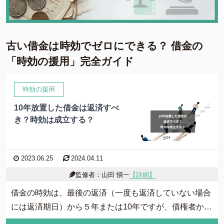
古い借金は時効でゼロにできる？ 借金の
「時効の援用」完全ガイド
時効の援用
10年放置した借金は返済すべ
き？時効は成立する？
人気ワード:
20年前の借金
クレカ 強制解約
家族にバレずに個
2023.06.25
2024.04.11
グリーン司法書士法人について
監修者：山田 愼一
【詳細】
グリーン司法書士法人のご紹介
借金の時効は、最後の返済（一度も返済していない場合
借金返済の専門スタッフ紹介
には返済期日）から５年または10年ですが、債権者から
無料相談の流れ
裁判上の請求などを受けていると時効がリセットされて