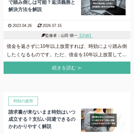
で踏み倒しは可能？返済義務と
解決方法を解説
2023.04.26
2026.07.15
監修者：山田 愼一
【詳細】
借金を返さずに10年以上放置すれば、時効により踏み倒
したくなるものです。ただ、借金を10年以上放置して
も、自動的に時効で消滅し返済が免除されるわけではあ
続きを読む ≫
りません。そこで、借金を10年以上放置すれば時効で踏
み倒しできるのか、返済義務と問題解決の方法について
解説します。
時効の援用
請求書が来ないまま時効はいつ
成立する？支払い回避できるの
かわかりやすく解説