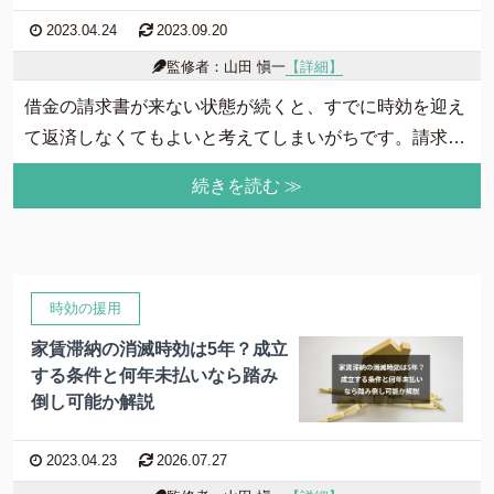
2023.04.24
2023.09.20
監修者：山田 愼一
【詳細】
借金の請求書が来ない状態が続くと、すでに時効を迎え
て返済しなくてもよいと考えてしまいがちです。請求書
が来ないままの状態が続いた場合、いつ時効は成立する
続きを読む ≫
のでしょうか。そこで、支払いを回避することはできる
のか、届かない請求書とその返済義務について詳しく解
説していきます。
時効の援用
家賃滞納の消滅時効は5年？成立
する条件と何年未払いなら踏み
倒し可能か解説
2023.04.23
2026.07.27