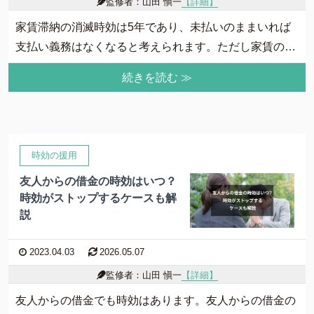
監修者：山田 愼一
【詳細】
家賃滞納の消滅時効は5年であり、未払いのままいれば
支払い義務はなくなると考えられます。ただし家賃の消
滅時効は5年待てばよいだけでなく、一定要件を満たす
続きを読む ≫
ことが必要です。そこで、家賃滞納のまま5年経てば本
当に踏み倒しできるのか、時効成立の要件などについて
解説していきます。
時効の援用
友人からの借金の時効はいつ？
時効がストップするケースも解
説
2023.04.03
2026.05.07
監修者：山田 愼一
【詳細】
友人からの借金でも時効はあります。友人からの借金の