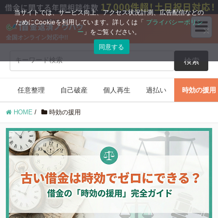
ブログコンテンツ
当サイトでは、サービス向上、アクセス状況計測、広告配信などの
ためにCookieを利用しています。詳しくは「
プライバシーポリシ
ー
」をご覧ください。
全国オンライン対応中!!
任意整理
自己破産
同意する
検索
個人再生
過払い
任意整理
自己破産
個人再生
過払い
時効の援用
時効の援用
住宅ローン
HOME
/
時効の援用
借金返済の知識