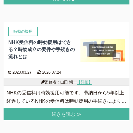
場合には債務整理もご検討ください。本記事では、借金
を踏み倒した場合の時効はいつか、踏み倒しが難しい理
由を解説します。
時効の援用
NHK受信料の時効援用はでき
る？時効成立の要件や手続きの
流れとは
2023.03.27
2026.07.24
監修者：山田 愼一
【詳細】
NHKの受信料は時効援用可能です。滞納日から5年以上
経過しているNHKの受信料は時効援用の手続きにより返
済義務をなくせる可能性があります。ただし、受信料の
続きを読む ≫
時効は中断、更新される場合もあるので注意が必要で
す。NHKの受信料を時効援用するための条件を解説しま