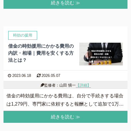
続きを読む ≫
費用について
いる可能性があります。そのため、10年放置しているか
よくあるご質問
らといって、必ず時効が成立しているとはかぎりませ
ん。
サイト内の画像等のご利用条件
借金返済の相談はコチラ
時効の援用
借金の時効援用にかかる費用の
内訳・相場｜費用を安くする方
法とは？
2023.06.18
2026.05.07
監修者：山田 愼一
【詳細】
借金の時効援用にかかる費用は、自分で手続きする場合
は1,279円、専門家に依頼すると報酬として追加で1万～
8万円程度かかります。ただし、費用を抑えようとして
続きを読む ≫
自分で時効援用をすると失敗するリスクもあるのでご注
意ください。借金の時効援用にかかる費用の内訳や相場