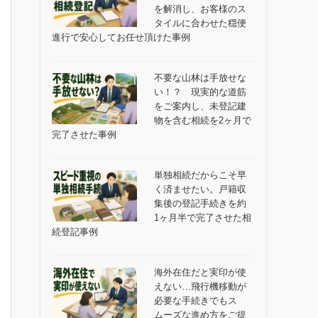
を解消し、お客様のス
タイルに合わせた穏便
進行で安心してお任せ頂けた事例
不要な山林は手放せな
い！？ 現実的な道筋
をご案内し、未登記建
物を含む相続を2ヶ月で
完了させた事例
単独相続だからこそ早
く済ませたい。戸籍収
集後の登記手続きを約
1ヶ月半で完了させた相
続登記事例
海外在住だと実印が使
えない…飛行機移動が
必要な手続きでもス
ムーズな進め方をご提