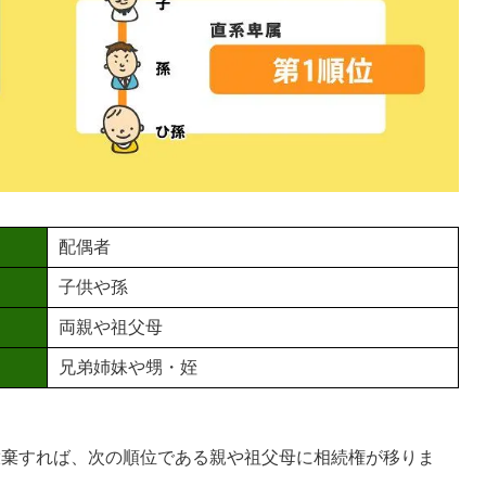
配偶者
子供や孫
両親や祖父母
兄弟姉妹や甥・姪
放棄すれば、次の順位である親や祖父母に相続権が移りま