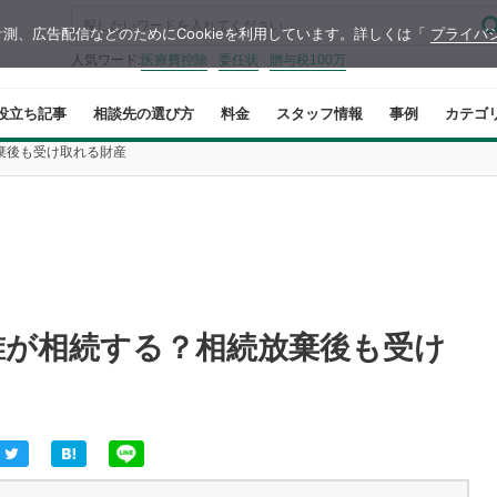
測、広告配信などのためにCookieを利用しています。詳しくは「
プライバ
人気ワード:
医療費控除
委任状
贈与税100万
役立ち記事
相談先の選び方
料金
スタッフ情報
事例
カテゴ
棄後も受け取れる財産
誰が相続する？相続放棄後も受け