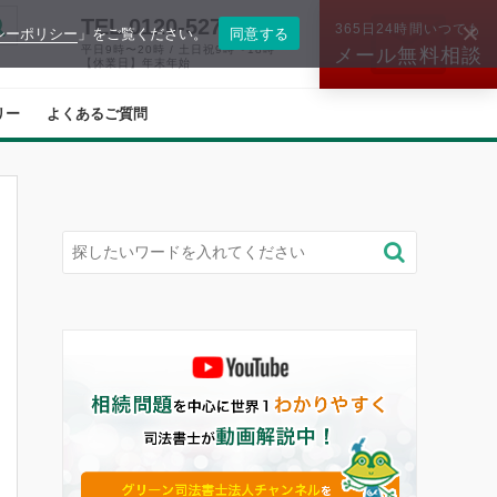
TEL.0120-527-574
365日24時間いつでも
シーポリシー
」をご覧ください。
同意する
平日9時〜20時 / 土日祝9時〜18時
メール無料相談
【休業日】年末年始
リー
よくあるご質問