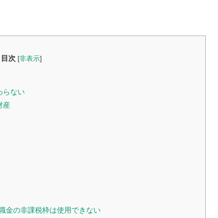
目次
[
非表示
]
わらない
財産
退職金の非課税枠は使用できない