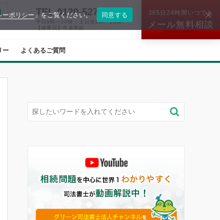
TEL.0120-527-574
365日24時間いつでも
シーポリシー
」をご覧ください。
同意する
平日9時〜20時 / 土日祝9時〜18時
メール無料相談
【休業日】年末年始
リー
よくあるご質問