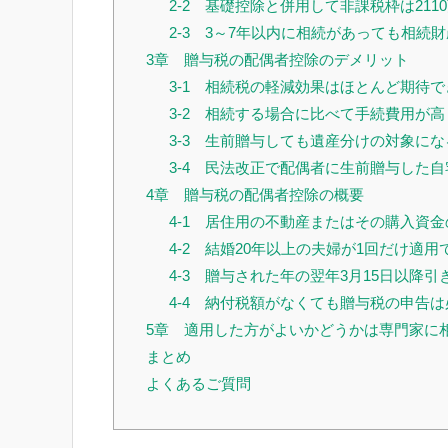
2-2 基礎控除と併用して非課税枠は211
2-3 3～7年以内に相続があっても相続
3章 贈与税の配偶者控除のデメリット
3-1 相続税の軽減効果はほとんど期待で
3-2 相続する場合に比べて手続費用が高
3-3 生前贈与しても遺産分けの対象に
3-4 民法改正で配偶者に生前贈与した
4章 贈与税の配偶者控除の概要
4-1 居住用の不動産またはその購入資
4-2 結婚20年以上の夫婦が1回だけ適用
4-3 贈与された年の翌年3月15日以降
4-4 納付税額がなくても贈与税の申告は
5章 適用した方がよいかどうかは専門家に
まとめ
よくあるご質問