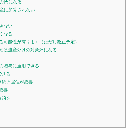
0万円になる
財産に加算されない
きない
くなる
なる可能性が有ります（ただし改正予定）
自宅は遺産分けの対象外になる
金の贈与に適用できる
できる
引き続き居住が必要
必要
相談を