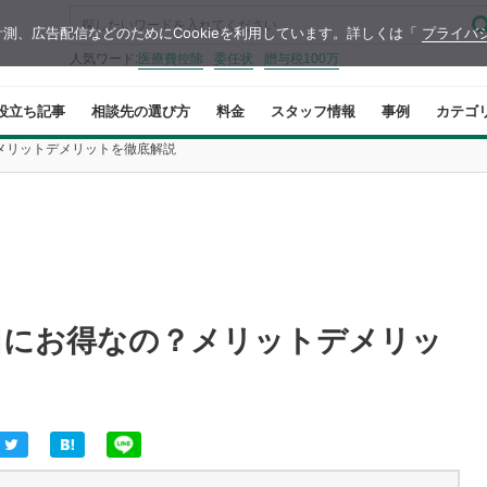
測、広告配信などのためにCookieを利用しています。詳しくは「
プライバ
人気ワード:
医療費控除
委任状
贈与税100万
役立ち記事
相談先の選び方
料金
スタッフ情報
事例
カテゴ
メリットデメリットを徹底解説
当にお得なの？メリットデメリッ