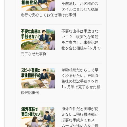
を解消し、お客様のス
タイルに合わせた穏便
進行で安心してお任せ頂けた事例
不要な山林は手放せな
い！？ 現実的な道筋
をご案内し、未登記建
物を含む相続を2ヶ月で
完了させた事例
単独相続だからこそ早
く済ませたい。戸籍収
集後の登記手続きを約
1ヶ月半で完了させた相
続登記事例
海外在住だと実印が使
えない…飛行機移動が
必要な手続きでもス
ムーズな進め方をご提