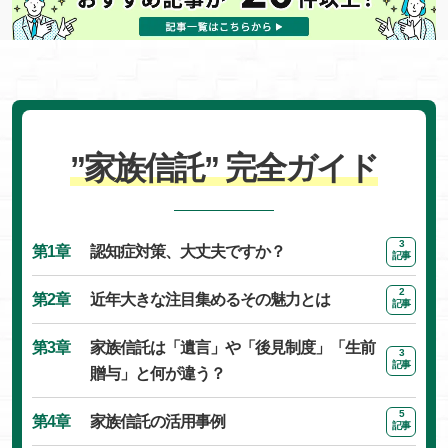
”家族信託” 完全ガイド
3
第1章
認知症対策、大丈夫ですか？
記事
2
第2章
近年大きな注目集めるその魅力とは
記事
第3章
家族信託は「遺言」や「後見制度」「生前
3
記事
贈与」と何が違う？
5
第4章
家族信託の活用事例
記事