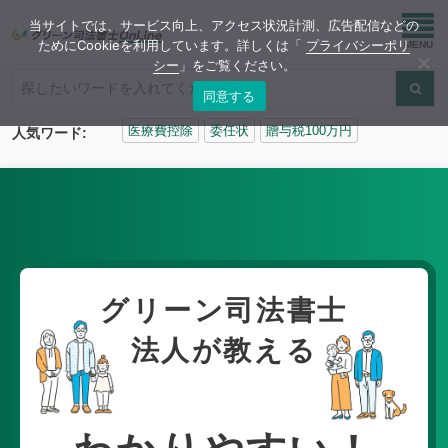
当サイトでは、サービス向上、アクセス状況計測、広告配信などの
ためにCookieを利用しています。詳しくは「
プライバシーポリ
シー
」をご覧ください。
同意する
検
医療費控除
委任状
贈与税100万円
人気ワード:
索:
グリーン司法書士
法人が教える