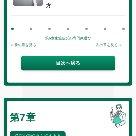
方
第6章
家族信託の専門家選び
＜ 前の章を見る
次の章を見る ＞
目次へ戻る
第7章