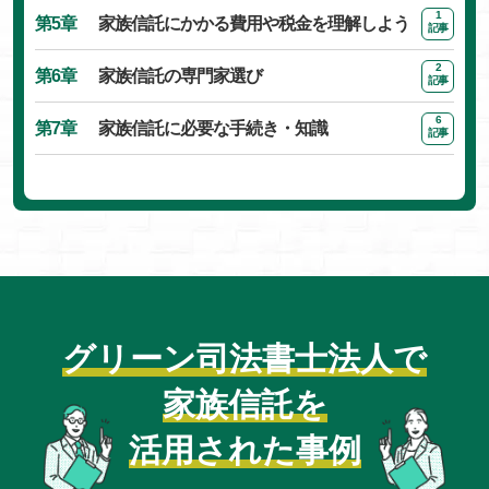
1
第5章
家族信託にかかる費用や税金を理解しよう
記事
2
第6章
家族信託の専門家選び
記事
6
第7章
家族信託に必要な手続き・知識
記事
グリーン司法書士法人で
家族信託を
活用された事例