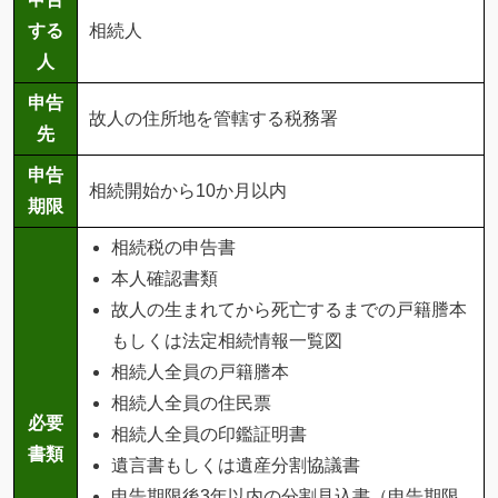
する
相続人
人
申告
故人の住所地を管轄する税務署
先
申告
相続開始から10か月以内
期限
相続税の申告書
本人確認書類
故人の生まれてから死亡するまでの戸籍謄本
もしくは法定相続情報一覧図
相続人全員の戸籍謄本
相続人全員の住民票
必要
相続人全員の印鑑証明書
書類
遺言書もしくは遺産分割協議書
申告期限後3年以内の分割見込書（申告期限