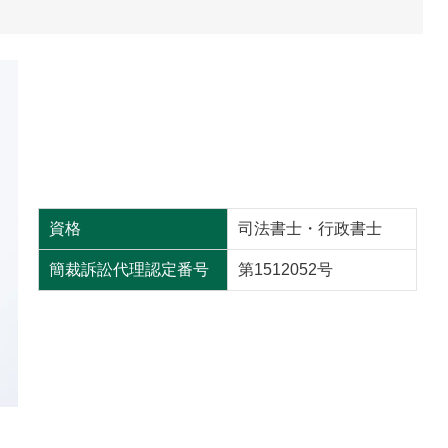
資格
司法書士・行政書士
簡裁訴訟代理認定番号
第1512052号