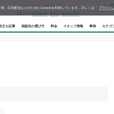
測、広告配信などのためにCookieを利用しています。詳しくは「
プライバ
人気ワード:
医療費控除
委任状
贈与税100万
役立ち記事
相談先の選び方
料金
スタッフ情報
事例
カテゴ