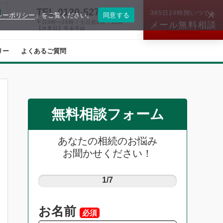
TEL.0120-527-574
365日24時間いつでも
シーポリシー
」をご覧ください。
同意する
平日9時〜20時 / 土日祝9時〜18時
メール無料相談
【休業日】年末年始
リー
よくあるご質問
無料相談フォーム
あなたの相続のお悩み
お聞かせください！
1/7
お名前
必須