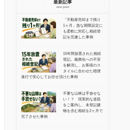
最新記事
「不動産売却まで残り
1ヶ月」急な期限設定に
も柔軟に対応し相続登
記を完遂した事例
15年間放置された相続
登記。義務化への不安
を解消し、お客様のス
タイルに合わせた穏便
進行で安心してお任せ頂けた事例
不要な山林は手放せな
い！？ 現実的な道筋
をご案内し、未登記建
物を含む相続を2ヶ月で
完了させた事例