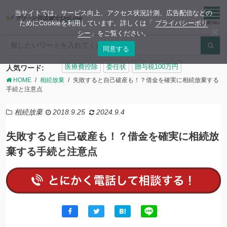
当サイトでは、サービス向上、アクセス状況計測、広告配信などの
ためにCookieを利用しています。詳しくは「
プライバシーポリ
シー
」をご覧ください。
同意する
検
医療費控除
委任状
贈与税100万円
人気ワード:
索:
HOME
相続放棄
失敗すると自己破産も！？借金を確実に相続放棄する
手続と注意点
相続放棄
2018.9.25
2024.9.4
失敗すると自己破産も！？借金を確実に相続放
棄する手続と注意点