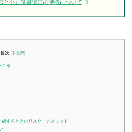
言と公正証書遺言の特徴について
目次
[
非表示
]
られる
作成するときのリスク・デメリット
い