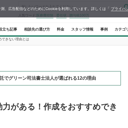
測、広告配信などのためにCookieを利用しています。詳しくは「
プライバ
人気ワード:
医療費控除
委任状
贈与税100万
役立ち記事
相談先の選び方
料金
スタッフ情報
事例
カテゴ
めできない理由とは
託でグリーン司法書士法人が選ばれる12の理由
効力がある！作成をおすすめでき