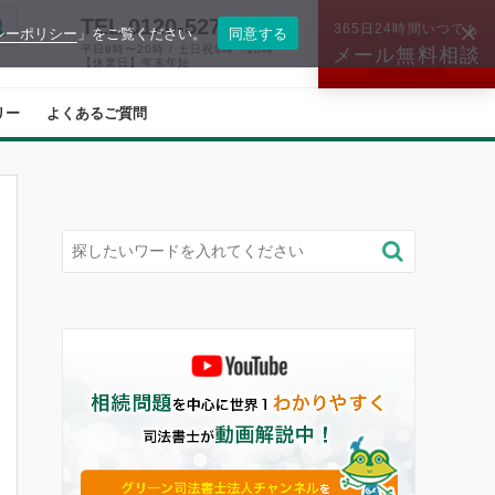
TEL.0120-527-574
365日24時間いつでも
シーポリシー
」をご覧ください。
同意する
平日9時〜20時 / 土日祝9時〜18時
メール無料相談
【休業日】年末年始
リー
よくあるご質問