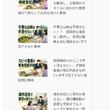
を解消し、お客様のス
タイルに合わせた穏便
進行で安心してお任せ頂けた事例
不要な山林は手放せな
い！？ 現実的な道筋
をご案内し、未登記建
物を含む相続を2ヶ月で
完了させた事例
単独相続だからこそ早
く済ませたい。戸籍収
集後の登記手続きを約
1ヶ月半で完了させた相
続登記事例
海外在住だと実印が使
えない…飛行機移動が
必要な手続きでもス
ムーズな進め方をご提