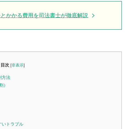
法とかかる費用を司法書士が徹底解説
目次
[
非表示
]
割方法
割）
すいトラブル