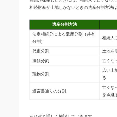
相続が発生したときには、相続人で亡くなっ
相続財産が土地しかないときの遺産分割方法は
遺産分割方法
法定相続分による遺産分割（共有
相続人
分割）
代償分割
土地を
換価分割
亡くな
広い土
現物分割
る
亡くな
遺言書通りの分割
を承継
それぞれ詳しく解説していきます。