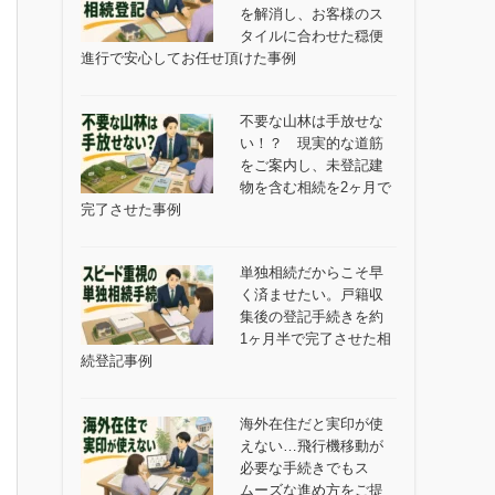
を解消し、お客様のス
タイルに合わせた穏便
進行で安心してお任せ頂けた事例
不要な山林は手放せな
い！？ 現実的な道筋
をご案内し、未登記建
物を含む相続を2ヶ月で
完了させた事例
単独相続だからこそ早
く済ませたい。戸籍収
集後の登記手続きを約
1ヶ月半で完了させた相
続登記事例
海外在住だと実印が使
えない…飛行機移動が
必要な手続きでもス
ムーズな進め方をご提