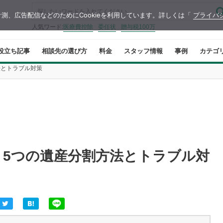
測、広告配信などのためにCookieを利用しています。詳しくは「
プライバ
人気ワード:
医療費控除
委任状
贈与税100万
役立ち記事
相談先の選び方
料金
スタッフ情報
事例
カテゴ
法とトラブル対策
！5つの遺産分割方法とトラブル対