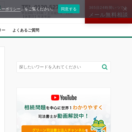
TEL.0120-527-574
365日24時間いつでも
シーポリシー
」をご覧ください。
同意する
平日9時〜20時 / 土日祝9時〜18時
メール無料相談
【休業日】年末年始
リー
よくあるご質問