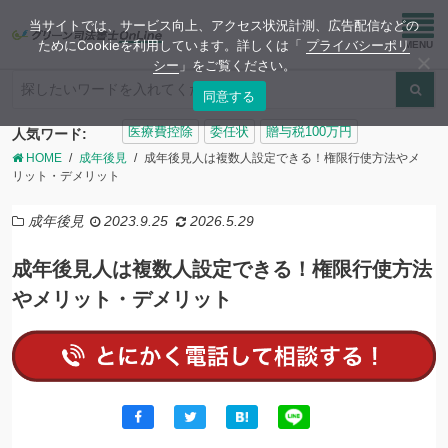
当サイトでは、サービス向上、アクセス状況計測、広告配信などの
ためにCookieを利用しています。詳しくは「
プライバシーポリ
シー
」をご覧ください。
同意する
検
医療費控除
委任状
贈与税100万円
人気ワード:
索:
HOME
成年後見
成年後見人は複数人設定できる！権限行使方法やメ
リット・デメリット
成年後見
2023.9.25
2026.5.29
成年後見人は複数人設定できる！権限行使方法
やメリット・デメリット