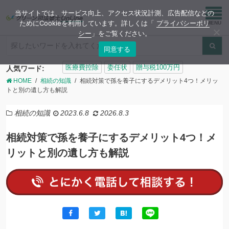
当サイトでは、サービス向上、アクセス状況計測、広告配信などの
ためにCookieを利用しています。詳しくは「
プライバシーポリ
シー
」をご覧ください。
同意する
検
医療費控除
委任状
贈与税100万円
人気ワード:
索:
HOME
相続の知識
相続対策で孫を養子にするデメリット4つ！メリッ
トと別の遺し方も解説
相続の知識
2023.6.8
2026.8.3
相続対策で孫を養子にするデメリット4つ！メ
リットと別の遺し方も解説