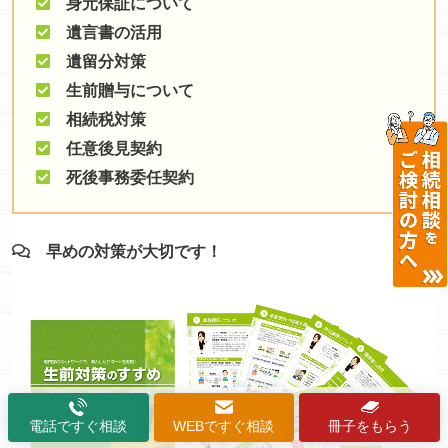
身元保証について
遺言書の活用
遺留分対策
生前贈与について
相続税対策
任意後見契約
死後事務委任契約
早めの対策が大切です！
電話ですぐ相談
WEBですぐ相談
冊子をもらう