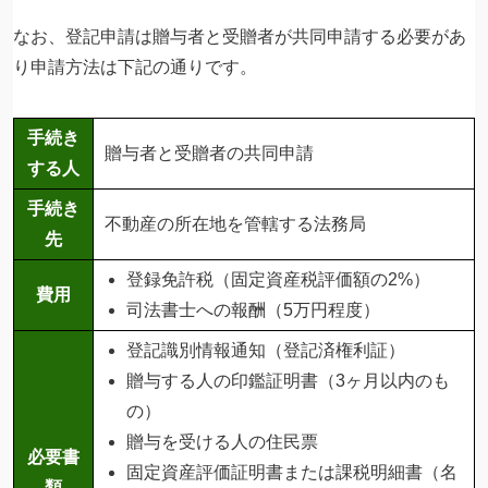
なお、登記申請は贈与者と受贈者が共同申請する必要があ
り申請方法は下記の通りです。
手続き
贈与者と受贈者の共同申請
する人
手続き
不動産の所在地を管轄する法務局
先
登録免許税（固定資産税評価額の2%）
費用
司法書士への報酬（5万円程度）
登記識別情報通知（登記済権利証）
贈与する人の印鑑証明書（3ヶ月以内のも
の）
贈与を受ける人の住民票
必要書
固定資産評価証明書または課税明細書（名
類