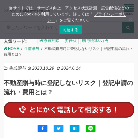
当サイトでは、サービス向上、アクセス状況計測、広告配信などの
ためにCookieを利用しています。詳しくは「
プライバシーポリ
シー
」をご覧ください。
同意する
検
医療費控除
委任状
贈与税100万円
人気ワード:
索:
HOME
生前贈与
不動産贈与時に登記しないリスク｜登記申請の流れ・
費用とは？
生前贈与
2023.10.29
2024.6.14
不動産贈与時に登記しないリスク｜登記申請の
流れ・費用とは？