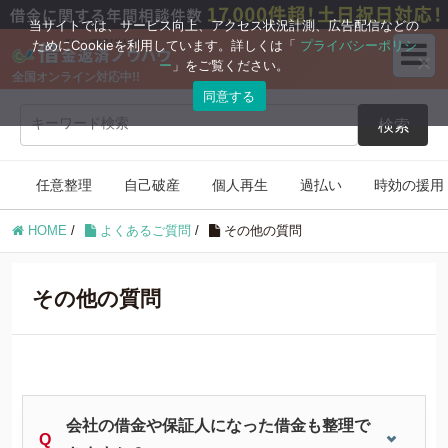
ブログコンテンツ
当サイトでは、サービス向上、アクセス状況計測、広告配信などの
ためにCookieを利用しています。詳しくは「
プライバシーポリシ
ー
」をご覧ください。
全国オンライン対応中!!
任意整理
自己破産
同意する
検索
個人再生
過払い
任意整理
自己破産
個人再生
過払い
時効の援用
時効の援用
住宅ローン
HOME
/
よくあるご質問
/
その他の質問
借金返済の知識
その他の質問
会社の借金や保証人になった借金も整理で