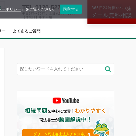
TEL.0120-527-574
365日24時間いつでも
シーポリシー
」をご覧ください。
同意する
平日9時〜20時 / 土日祝9時〜18時
メール無料相談
【休業日】年末年始
リー
よくあるご質問