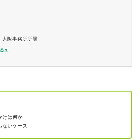
 大阪事務所所属
る▼
かけは何か
らないケース