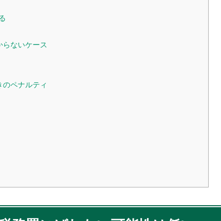
る
からないケース
きのペナルティ