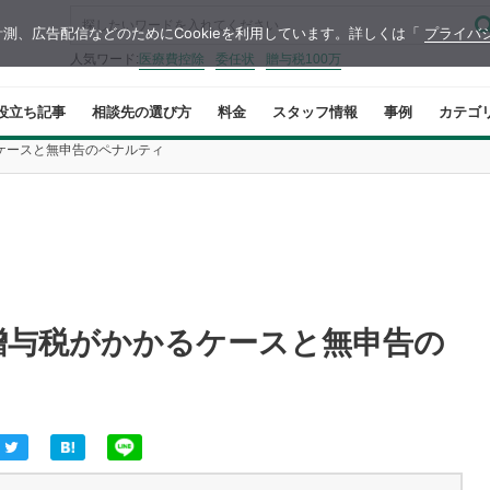
測、広告配信などのためにCookieを利用しています。詳しくは「
プライバ
人気ワード:
医療費控除
委任状
贈与税100万
役立ち記事
相談先の選び方
料金
スタッフ情報
事例
カテゴ
ケースと無申告のペナルティ
贈与税がかかるケースと無申告の