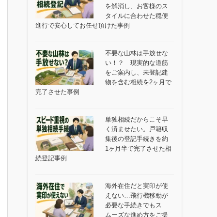
を解消し、お客様のス
タイルに合わせた穏便
進行で安心してお任せ頂けた事例
不要な山林は手放せな
い！？ 現実的な道筋
をご案内し、未登記建
物を含む相続を2ヶ月で
完了させた事例
単独相続だからこそ早
く済ませたい。戸籍収
集後の登記手続きを約
1ヶ月半で完了させた相
続登記事例
海外在住だと実印が使
えない…飛行機移動が
必要な手続きでもス
ムーズな進め方をご提