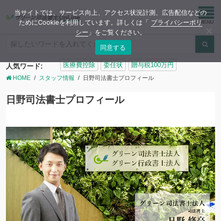
当サイトでは、サービス向上、アクセス状況計測、広告配信などの
ためにCookieを利用しています。詳しくは「
プライバシーポリ
シー
」をご覧ください。
同意する
検
医療費控除
委任状
贈与税100万円
人気ワード:
索:
HOME
スタッフ情報
日野司法書士プロフィール
日野司法書士プロフィール