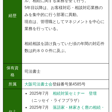
ル、相続に関する業務を全て行う。
5年目以降は、お客様対応・相談対応業務の
みを集中的に行う部署に異動。
経歴
現在は、管理職としてマネジメントを中心に
業務を行っている。
相続相談を請け負っていた頃の年間の対応件
数は約８００件に及ぶ。
保有資
司法書士
格
所属
大阪司法書士会
登録番号第4585号
2025年7月
相続対策セミナー 登壇
（ニッセイ・ライフプラザ）
2025年7月
落語家・林家きく麿の相続・
セミ