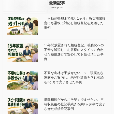
最新記事
「不動産売却まで残り1ヶ月」急な期限設
定にも柔軟に対応し相続登記を完遂した
事例
15年間放置された相続登記。義務化への
不安を解消し、お客様のスタイルに合わ
せた穏便進行で安心してお任せ頂けた事
例
不要な山林は手放せない！？ 現実的な
道筋をご案内し、未登記建物を含む相続
を2ヶ月で完了させた事例
単独相続だからこそ早く済ませたい。戸
籍収集後の登記手続きを約1ヶ月半で完了
させた相続登記事例