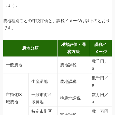
しょう。
農地種別ごとの課税評価と、課税イメージは以下のとおり
です。
税額評価・課
課税イ
農地分類
税方法
メージ
数千円／
一般農地
農地課税
a
数千円／
生産緑地
農地課税
a
市街化区
一般市街区
数万円／
準農地課税
域農地
域農地
a
特定市街区
数十万円
宅地課税