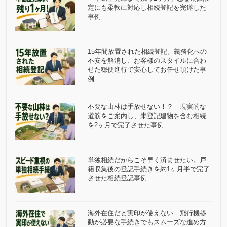
定にも柔軟に対応し相続登記を完遂した
事例
15年間放置された相続登記。義務化への
不安を解消し、お客様のスタイルに合わ
せた穏便進行で安心してお任せ頂けた事
例
不要な山林は手放せない！？ 現実的な
道筋をご案内し、未登記建物を含む相続
を2ヶ月で完了させた事例
単独相続だからこそ早く済ませたい。戸
籍収集後の登記手続きを約1ヶ月半で完了
させた相続登記事例
海外在住だと実印が使えない…飛行機移
動が必要な手続きでもスムーズな進め方