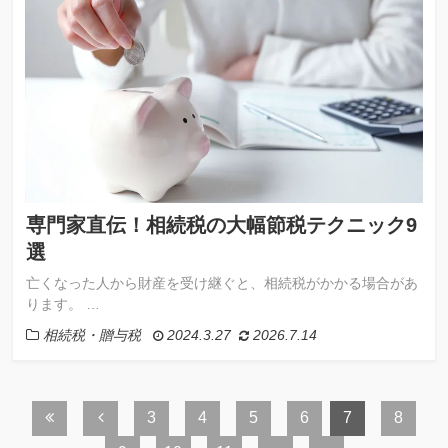
専門家直伝！相続税の大幅節税テクニック9
選
亡くなった人から財産を受け継ぐと、相続税がかかる場合があ
ります。 …
相続税・贈与税
2024.3.27
2026.7.14
3
4
5
6
7
8