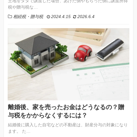
土地をタダで譲渡した場合、あげた側やもらった側に譲渡所得
税や贈与税な…
相続税・贈与税
2024.4.15
2026.6.4
離婚後、家を売ったお金はどうなるの？贈
与税をかからなくするには？
結婚後に購入した自宅などの不動産は、財産分与の対象になり
ます。 た…