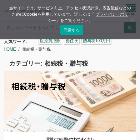
当サイトでは、サービス向上、アクセス状況計測、広告配信などの
ためにCookieを利用しています。詳しくは「
プライバシーポリ
シー
」をご覧ください。
同意する
検
医療費控除
委任状
贈与税100万円
人気ワード:
索:
HOME
相続税・贈与税
カテゴリー:
相続税・贈与税