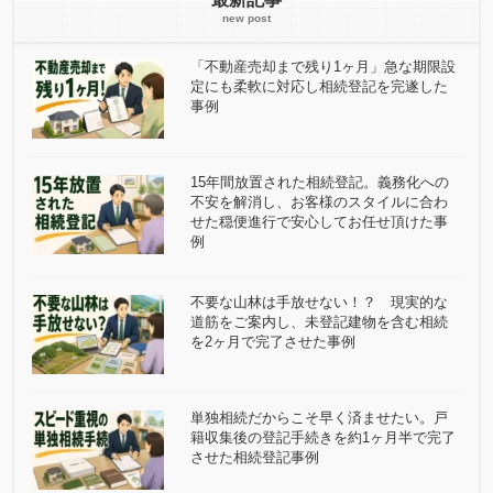
「不動産売却まで残り1ヶ月」急な期限設
定にも柔軟に対応し相続登記を完遂した
事例
15年間放置された相続登記。義務化への
不安を解消し、お客様のスタイルに合わ
せた穏便進行で安心してお任せ頂けた事
例
不要な山林は手放せない！？ 現実的な
道筋をご案内し、未登記建物を含む相続
を2ヶ月で完了させた事例
単独相続だからこそ早く済ませたい。戸
籍収集後の登記手続きを約1ヶ月半で完了
させた相続登記事例