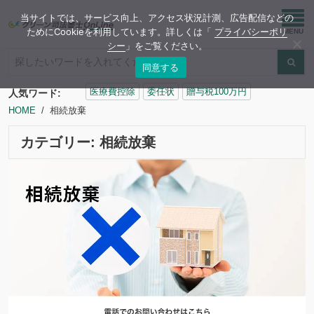
当サイトでは、サービス向上、アクセス状況計測、広告配信などの
ためにCookieを利用しています。詳しくは「
プライバシーポリ
シー
」をご覧ください。
同意する
検
医療費控除
委任状
贈与税100万円
人気ワード:
索:
HOME
相続放棄
カテゴリー:
相続放棄