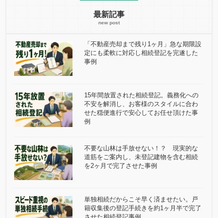
最新記事
「不動産売却まで残り1ヶ月」急な期限設
定にも柔軟に対応し相続登記を完遂した
事例
15年間放置された相続登記。義務化への
不安を解消し、お客様のスタイルに合わ
せた穏便進行で安心してお任せ頂けた事
例
不要な山林は手放せない！？ 現実的な
道筋をご案内し、未登記建物を含む相続
を2ヶ月で完了させた事例
単独相続だからこそ早く済ませたい。戸
籍収集後の登記手続きを約1ヶ月半で完了
させた相続登記事例