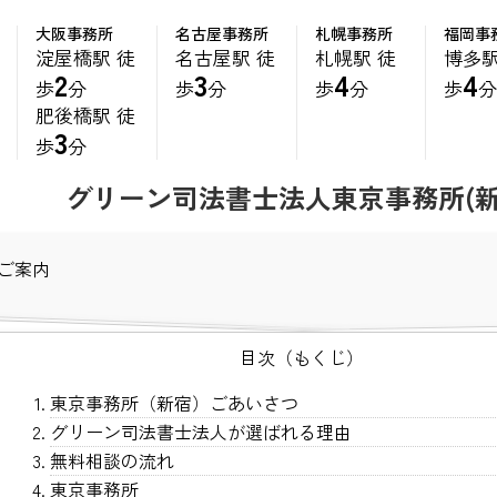
大阪事務所
名古屋事務所
札幌事務所
福岡事
淀屋橋駅 徒
名古屋駅 徒
札幌駅 徒
博多駅
2
3
4
4
歩
分
歩
分
歩
分
歩
肥後橋駅 徒
3
歩
分
グリーン司法書士法人東京事務所(新
目次（もくじ）
東京事務所（新宿）ごあいさつ
グリーン司法書士法人が選ばれる理由
無料相談の流れ
東京事務所