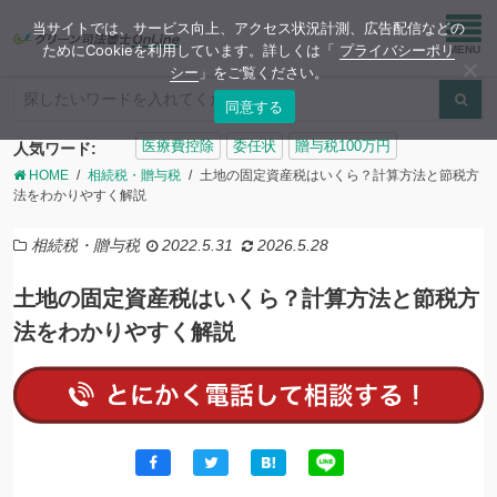
当サイトでは、サービス向上、アクセス状況計測、広告配信などの
ためにCookieを利用しています。詳しくは「
プライバシーポリ
シー
」をご覧ください。
同意する
検
医療費控除
委任状
贈与税100万円
人気ワード:
索:
HOME
相続税・贈与税
土地の固定資産税はいくら？計算方法と節税方
法をわかりやすく解説
相続税・贈与税
2022.5.31
2026.5.28
土地の固定資産税はいくら？計算方法と節税方
法をわかりやすく解説