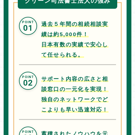
グリーン司法書士法人の強み
過去５年間の相続相談実
01
績は約5,000件！
日本有数の実績で安心し
て任せられる。
サポート内容の広さと相
02
談窓口の一元化を実現！
独自のネットワークでど
こよりも早い迅速対応！
蓄積されたノウハウを元