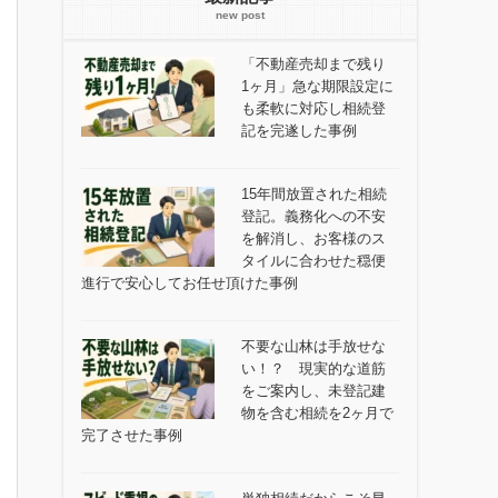
「不動産売却まで残り
1ヶ月」急な期限設定に
も柔軟に対応し相続登
記を完遂した事例
15年間放置された相続
登記。義務化への不安
を解消し、お客様のス
タイルに合わせた穏便
進行で安心してお任せ頂けた事例
不要な山林は手放せな
い！？ 現実的な道筋
をご案内し、未登記建
物を含む相続を2ヶ月で
完了させた事例