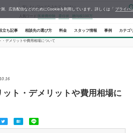
測、広告配信などのためにCookieを利用しています。詳しくは「
プライバ
人気ワード:
医療費控除
委任状
贈与税100万
役立ち記事
相談先の選び方
料金
スタッフ情報
事例
カテゴ
ト・デメリットや費用相場について
10.16
リット・デメリットや費用相場に