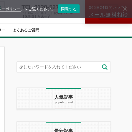
TEL.0120-527-574
365日24時間いつでも
シーポリシー
」をご覧ください。
同意する
平日9時〜20時 / 土日祝9時〜18時
メール無料相談
【休業日】年末年始
リー
よくあるご質問
人気記事
最新記事