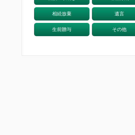
相続放棄
遺言
生前贈与
その他