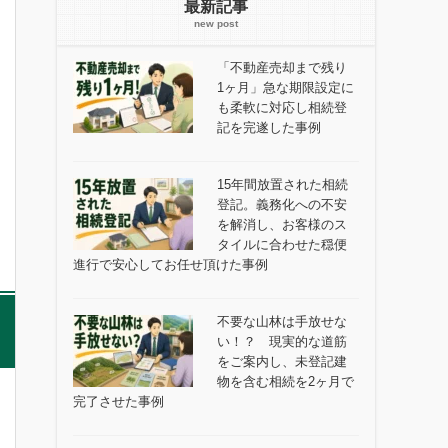
最新記事
「不動産売却まで残り
1ヶ月」急な期限設定に
も柔軟に対応し相続登
記を完遂した事例
15年間放置された相続
登記。義務化への不安
を解消し、お客様のス
タイルに合わせた穏便
進行で安心してお任せ頂けた事例
不要な山林は手放せな
い！？ 現実的な道筋
をご案内し、未登記建
物を含む相続を2ヶ月で
完了させた事例