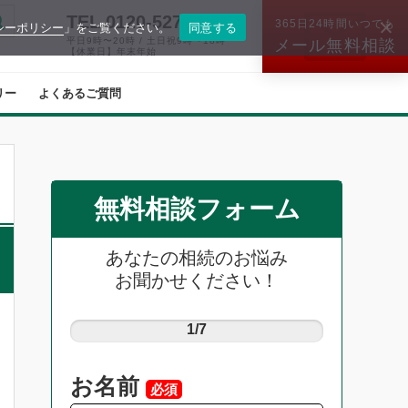
TEL.0120-527-574
365日24時間いつでも
シーポリシー
」をご覧ください。
同意する
平日9時〜20時 / 土日祝9時〜18時
メール無料相談
【休業日】年末年始
リー
よくあるご質問
無料相談フォーム
あなたの相続のお悩み
お聞かせください！
1/7
お名前
必須