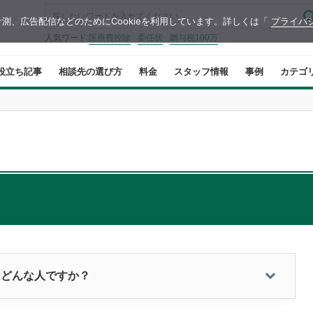
測、広告配信などのためにCookieを利用しています。詳しくは「
プライバ
人気ワード:
医療費控除
委任状
贈与税100万
役立ち記事
相談先の選び方
料金
スタッフ情報
事例
カテゴ
はどんな人ですか？