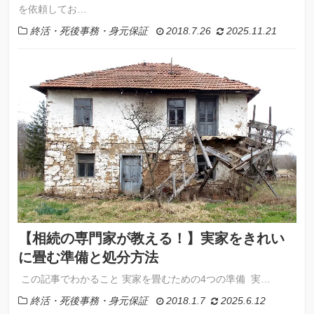
を依頼してお…
終活・死後事務・身元保証
2018.7.26
2025.11.21
【相続の専門家が教える！】実家をきれい
に畳む準備と処分方法
この記事でわかること 実家を畳むための4つの準備 実…
終活・死後事務・身元保証
2018.1.7
2025.6.12