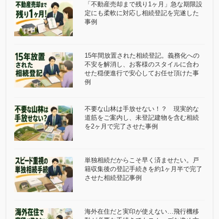
「不動産売却まで残り1ヶ月」急な期限設
定にも柔軟に対応し相続登記を完遂した
事例
15年間放置された相続登記。義務化への
不安を解消し、お客様のスタイルに合わ
せた穏便進行で安心してお任せ頂けた事
例
不要な山林は手放せない！？ 現実的な
道筋をご案内し、未登記建物を含む相続
を2ヶ月で完了させた事例
単独相続だからこそ早く済ませたい。戸
籍収集後の登記手続きを約1ヶ月半で完了
させた相続登記事例
海外在住だと実印が使えない…飛行機移