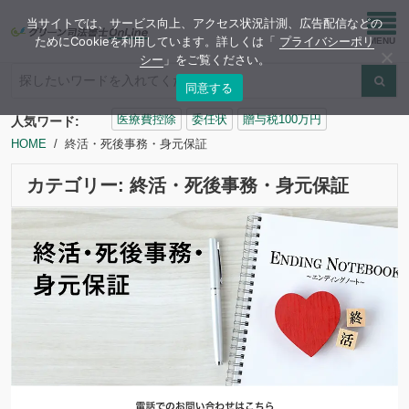
当サイトでは、サービス向上、アクセス状況計測、広告配信などの
ためにCookieを利用しています。詳しくは「
プライバシーポリ
シー
」をご覧ください。
同意する
検
医療費控除
委任状
贈与税100万円
人気ワード:
索:
HOME
終活・死後事務・身元保証
カテゴリー:
終活・死後事務・身元保証